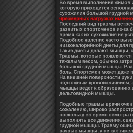
Во время выполнения жимов 
которую приходится основная 
сухожилия большой грудной
чрезмерных нагрузках именно
Последний вид травмы встреч
развитых спортсменов из-за 
время как их сухожилия не ус
Подобное явление часто вызв
низкокалорийной диеты для 
Такие диеты делают мышцы, с
Травмы, которые появляются 
тяжелым весом, обычно затра
большой грудной мышцы. Раз
боль. Спортсмен может даже п
На внешней поверхности руки
подкожным кровоизлиянием, а
мышцы ведет к образованию в
дельтовидной мышцы.
Подобные травмы врачи очень 
сожалению, широко распрост
поскольку во время осмотра 
выполнять все движения, свя
грудной мышцы. Травму ошиб
разрыв мышцы, а не как тяже