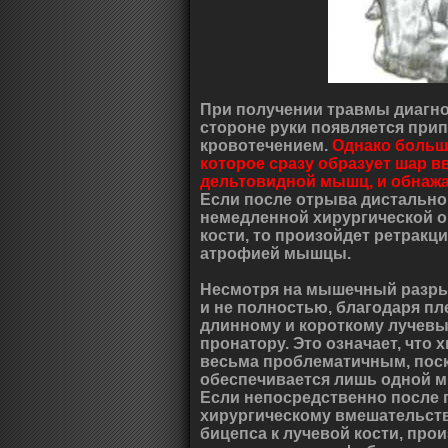
При получении травмы диагно
стороне руки появляется при
кровотечением.
Однако больш
которое сразу образует шар в
дельтовидной мышц, и обнажа
Если после отрыва дистальног
немедленной хирургической о
кости, то произойдет ретракц
атрофией мышцы.
Несмотря на мышечный разрыв
и не полностью, благодаря п
длинному и короткому лучевым
пронатору. Это означает, что
весьма проблематичным, пос
обеспечивается лишь одной 
Если непосредственно после 
хирургическому вмешательств
бицепса к лучевой кости, пр