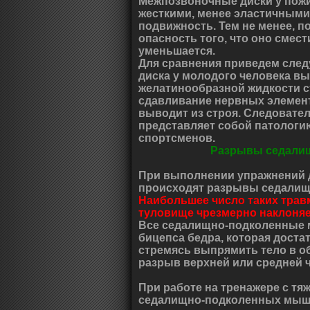
Межпозвоночные диски у пож
жесткими, менее эластичными
подвижность. Тем не менее, п
опасность того, что оно смест
уменьшается.
Для сравнения приведем сле
диска у молодого человека в
желатинообразной жидкости с
сдавливание нервных элемент
выводит из строя. Следовате
представляет собой патологи
спортсменов.
Разрывы седали
При выполнении упражнений 
происходят разрывы седали
Наибольшее число таких травм
туловище чрезмерно наклоняе
Все седалищно-подколенные 
бицепса бедра, которая доста
стремясь выпрямить тело в обл
разрыв верхней или средней 
При работе на тренажере с т
седалищно-подколенных мышц