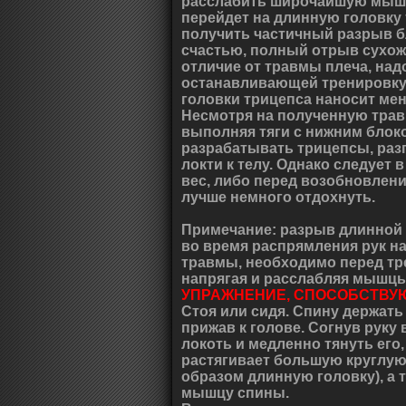
расслабить широчайшую мышцу
перейдет на длинную головку 
получить частичный разрыв бл
счастью, полный отрыв сухож
отличие от травмы плеча, над
останавливающей тренировку 
головки трицепса наносит ме
Несмотря на полученную тра
выполняя тяги с нижним блоко
разрабатывать трицепсы, раз
локти к телу. Однако следует
вес, либо перед возобновлени
лучше немного отдохнуть.
Примечание: разрыв длинной 
во время распрямления рук н
травмы, необходимо перед тр
напрягая и расслабляя мышцы
УПРАЖНЕНИЕ, СПОСОБСТВУ
Стоя или сидя. Спину держать
прижав к голове. Согнув руку в
локоть и медленно тянуть его,
растягивает большую круглую
образом длинную головку), а
мышцу спины.