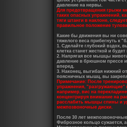
давление на нервы.
Для предотвращения грыжи м
таких опасных упражнений, ка
тяги штанги в наклоне, следу
правильное положение тулов
Какие бы движения вы ни сов
тяжелого веса прибегнуть к "б
1. Сделайте глубокий вздох, 
клетка станет жесткой и буде
2. Напрягая все мышцы живот
давление в брюшном прессе и
вперед.
3. Наконец, выгибая нижний 
поясничных мышц, вы закрепл
Примечание: После тренирово
упражнения, "разгружающие" 
например, вис на перекладине
концентрируя внимание на ра
расслабить мышцы спины и у
межпозвоночные диски.
После 30 лет межпозвоночные
Фиброзное кольцо сужается, а