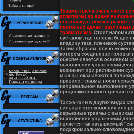
Питание
Таблица калорий
Травмы плеча очень часто воз
атлетизме) во время выполне
поскольку, стремясь развить
УПРАЖНЕНИЯ
постоянно делает различные 
травматизма.
Стоит напомнить
Упражнения для женщин
[5]
суставом, где головка бедрен
Упражнения для мужчин
[8]
впадину таза, плечевой суста
Таким образом, плечо можно о
котором соединение головки 
СОВЕТЫ АТЛЕТОВ
обеспечивается в основном с
выполнении упражнений для 
возникает при растяжении су
Масса - это еще не сила
(Майкл Колган)
мышцы оказываются поврежде
ЖЕЛЕЗНЫЙ ХВАТ
правило, травмы носят серьез
Продукты для сердца
неправильном выполнении упр
продолжительного трения стру
РЕКЛАМА
Так же как и в других видах с
сильные столкновения или рез
серьезные травмы с вывихами
выполнении упражнений для 
СТАТИСТИКА
является так называемый "си
подакромиально-клювовидног