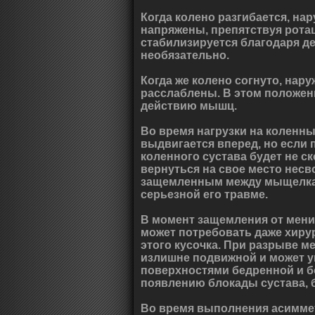
Когда колено разгибается, на
напряжены, препятствуя ротац
стабилизируется благодаря д
необязательно.
Когда же колено согнуто, нар
расслаблены. В этом положен
действию мышц.
Во время нагрузки на коленны
выдвигается вперед, но если
коленного сустава будет не с
вернуться на свое место несв
защемленным между мыщелками
серьезной его травме.
В момент защемления от мени
может потребовать даже хиру
этого кусочка. При разрыве м
излишне подвижной и может 
поверхностями бедренной и б
появлению блокады сустава, б
Во время выполнения асимме