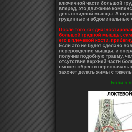
ключичной части большой гр
вперед, это движение компен
дельтовидной мышцы. А функ
грудинные и абдоминальные 
После того как диагностиров
большой грудной мышцы, само
его к плечевой кости, прибегн
Если это не будет сделано во
перерождение мышцы, и опера
получив подобную травму, чел
отсутствия верхней части бо
сможет обрести первоначальн
захочет делать жимы с тяжел
Боли в л