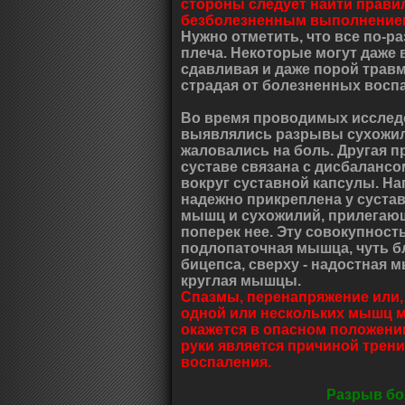
стороны следует найти прави
безболезненным выполнение
Нужно отметить, что все по-ра
плеча. Некоторые могут даже
сдавливая и даже порой травм
страдая от болезненных восп
Во время проводимых исслед
выявлялись разрывы сухожили
жаловались на боль. Другая 
суставе связана с дисбалан
вокруг суставной капсулы. На
надежно прикреплена у суста
мышц и сухожилий, прилегающ
поперек нее. Эту совокупнос
подлопаточная мышца, чуть бл
бицепса, сверху - надостная м
круглая мышцы.
Спазмы, перенапряжение или,
одной или нескольких мышц мо
окажется в опасном положени
руки является причиной трени
воспаления.
Разрыв б