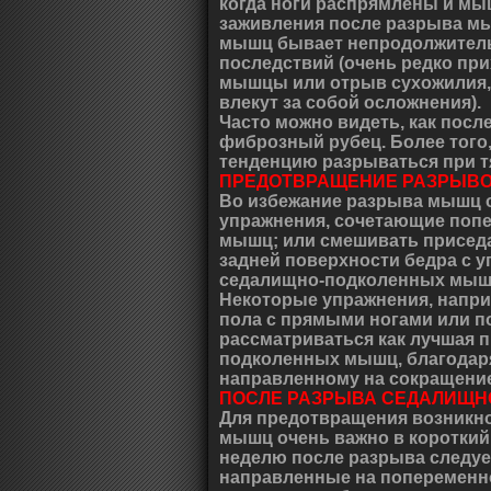
когда ноги распрямлены и мыш
заживления после разрыва м
мышц бывает непродолжитель
последствий (очень редко пр
мышцы или отрыв сухожилия, 
влекут за собой осложнения).
Часто можно видеть, как посл
фиброзный рубец. Более того,
тенденцию разрываться при т
ПРЕДОТВРАЩЕНИЕ РАЗРЫВ
Во избежание разрыва мышц 
упражнения, сочетающие поп
мышц; или смешивать приседа
задней поверхности бедра с 
седалищно-подколенных мыш
Некоторые упражнения, напри
пола с прямыми ногами или п
рассматриваться как лучшая 
подколенных мышц, благодар
направленному на сокращение
ПОСЛЕ РАЗРЫВА СЕДАЛИЩ
Для предотвращения возникно
мышц очень важно в короткий 
неделю после разрыва следует
направленные на попеременн