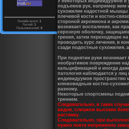
У некоторых индивидуумов в 
подъемов рук, например жим 
сухожилие надостной мышцы т
плечевой кости и костно-свя
стороной акромиона и акроми
Онлайн всего:
1
Гостей:
1
возникает воспаление, как пр
Пользователей:
0
серозную оболочку, защищаю
трения, затем переходящее на
проводить курс лечения, в к
сзади подостные сухожилия, а
При поднятии руки возникает 
необратимое повреждение на
кальцификацией и иногда даже
патология наблюдается у лиц 
индивидуумов пространство м
клювовидным костно-сухожил
разному.
Некоторые спортсмены подни
трением.
Следовательно, в таких случа
видов, слишком высоких боко
растяжку.
Следовательно, при выполнен
нужно локти непременно заво