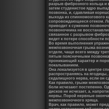
разрыв фиброзного кольца и 
затем студенистое ядро выпад
позвонка, и, сдавливая кореш
выхода из спинномозгового к
сопровождающееся отеком. Л
приводит к сужению позвоноч
позвоночника не восстанавли
связанное с разрывом фиброз
ведет к потере способности п
Во время выполнения упражн
межпозвоночная грыжа возни
отделе, чаще всего между тре
пятым поясничными позвонкам
проникающий характер и пор
покалыванием.
Она локализуется в центре спи
распространяясь на ягодицы, 
седалищного нерва, если он с
Как правило, грыжи межпозвон
боли исчезают постепенно. О
дисков не исчезает, а, напрот
нервы. Порой нервные оконч
межпозвоночного хряща.
Врач, как правило, может пре
целях устранения той части с