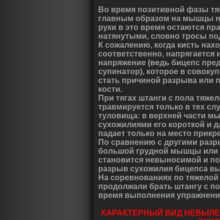
Во время позитивной фазы тя
главным образом на мышцы но
руки в это время остаются пр
натянутыми, словно тросы по
К сожалению, когда кисть нах
соответственно, напрягается 
напряжение (ведь бицепс пр
супинатор), которое в совок
стать причиной разрыва или 
кости.
При тягах штанги с пола тяж
травмируется только в тех сл
туловища: в верхней части м
сухожилиями его короткой и д
падает только на место прикр
По сравнению с другими разр
большой грудной мышцы или 
становится невыносимой и по
разрыв сухожилия бицепса в
На соревнованиях по тяжелой
продолжали брать штангу с по
время выполнения упражнения
ХАРАКТЕРНЫЙ ВИД НЕВЫЛЕ